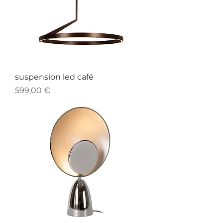
suspension led café
Prix
599,00 €