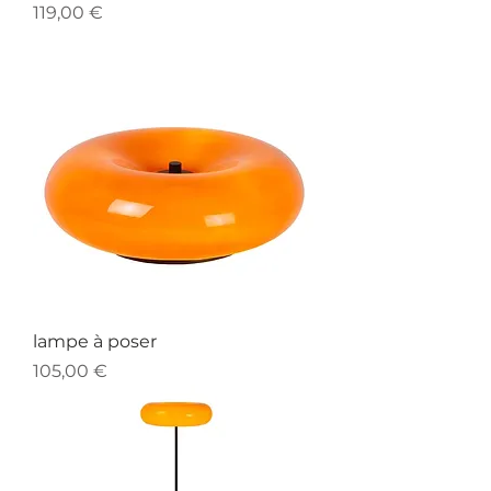
Prix
119,00 €
lampe à poser
Prix
105,00 €